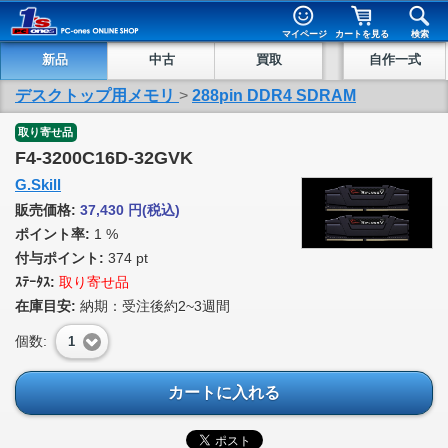
マイページ
カートを見る
検索
新品
中古
買取
自作一式
デスクトップ用メモリ
>
288pin DDR4 SDRAM
取り寄せ品
F4-3200C16D-32GVK
G.Skill
販売価格:
37,430
円
(税込)
ポイント率:
1 %
付与ポイント:
374 pt
ｽﾃｰﾀｽ:
取り寄せ品
在庫目安:
納期：受注後約2~3週間
個数:
1
カートに入れる