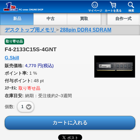
マイページ
カートを見る
検索
新品
中古
買取
自作一式
デスクトップ用メモリ
>
288pin DDR4 SDRAM
取り寄せ品
F4-2133C15S-4GNT
G.Skill
販売価格:
4,770
円
(税込)
ポイント率:
1 %
付与ポイント:
48 pt
ｽﾃｰﾀｽ:
取り寄せ品
在庫目安:
納期：受注後約2~3週間
個数:
1
カートに入れる