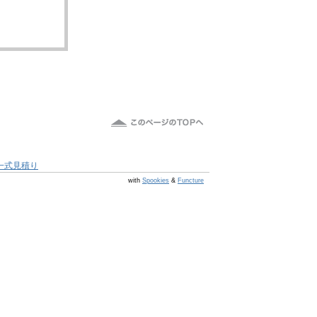
一式見積り
@s7 v v4.0.1
with
Spookies
&
Functure