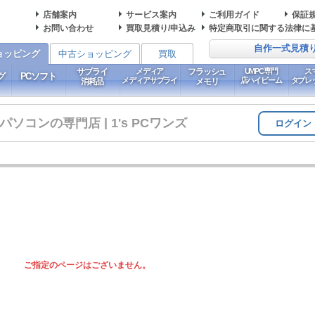
店舗案内
サービス案内
ご利用ガイド
保証
お問い合わせ
買取見積り/申込み
特定商取引に関する法律に
自作一式見積
ョッピング
中古ショッピング
買取
サプライ
メディア
フラッシュ
UMPC専門
ス
グ
PCソフト
メディアサプライ
店ハイビーム
タブレ
消耗品
メモリ
コンの専門店 | 1's PCワンズ
ログイン
ご指定のページはございません。