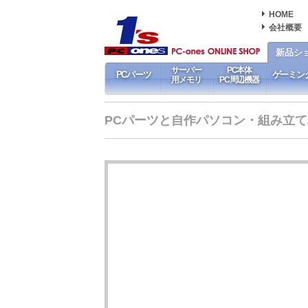
HOME
会社概要
新品シ
サーバー
PC本体
PCパーツ
ゲーミン
用メモリ
PC周辺機器
PCパーツと自作パソコン・組み立てパソ